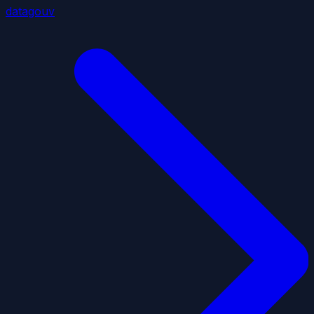
datagouv