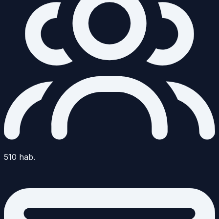
510
hab.