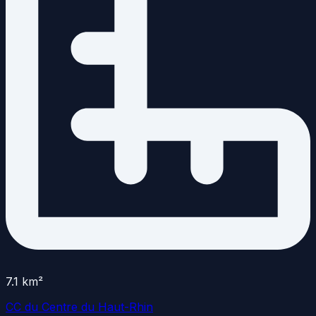
7.1
km²
CC du Centre du Haut-Rhin