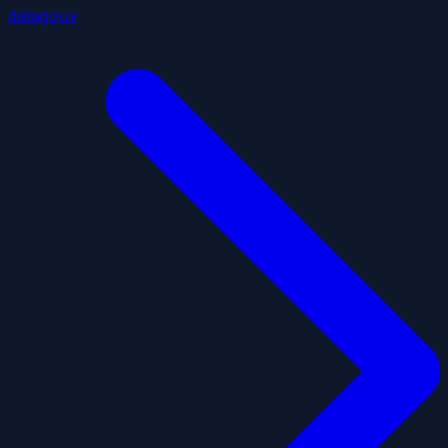
datagouv