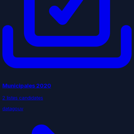
Municipales
2020
2
liste
s
candidate
s
datagouv