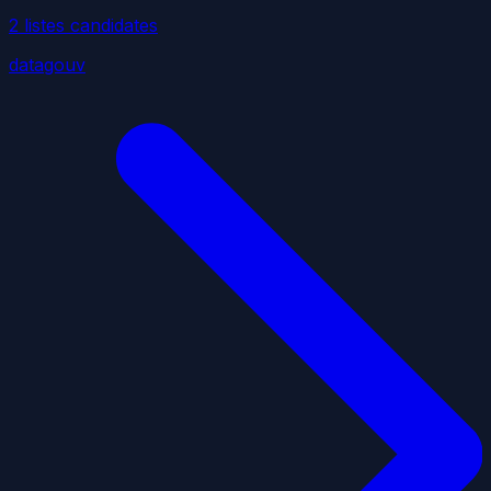
2
liste
s
candidate
s
datagouv