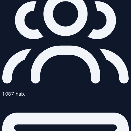
1 087
hab.