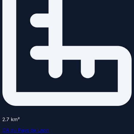
2.7
km²
CA du Pays de Laon