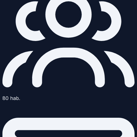
80
hab.