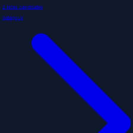
2
liste
s
candidate
s
datagouv