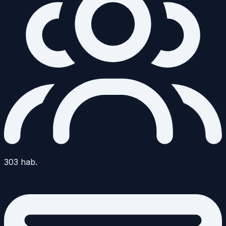
303
hab.