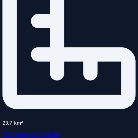
23.7
km²
CC Couserans-Pyrénées