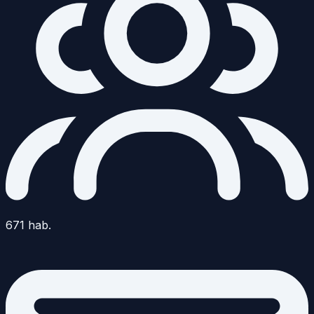
671
hab.