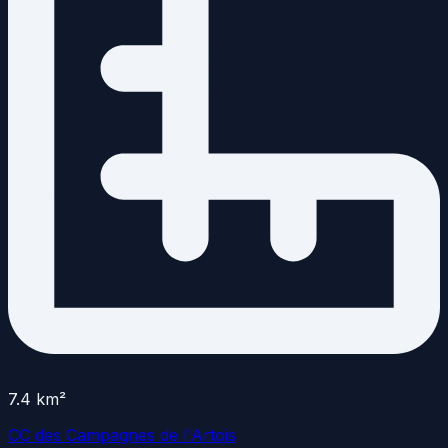
7.4
km²
CC des Campagnes de l'Artois