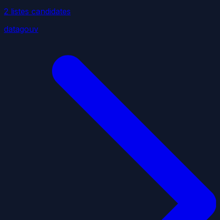
2
liste
s
candidate
s
datagouv