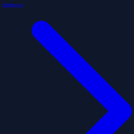
datagouv