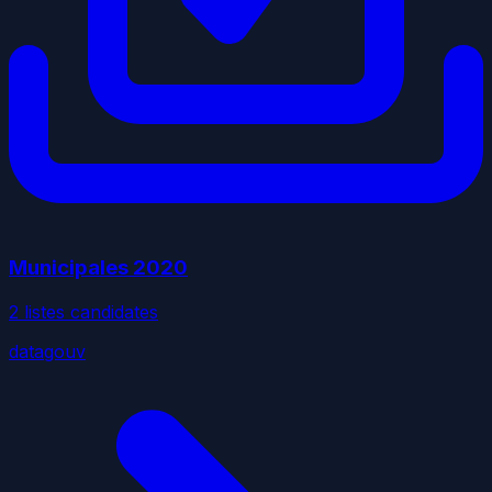
Municipales
2020
2
liste
s
candidate
s
datagouv