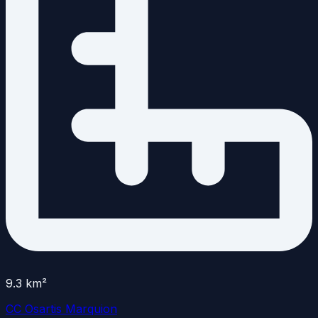
9.3
km²
CC Osartis Marquion