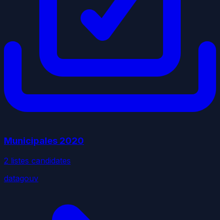
Municipales
2020
2
liste
s
candidate
s
datagouv