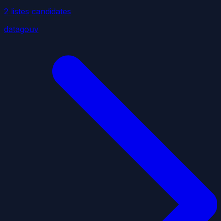
2
liste
s
candidate
s
datagouv