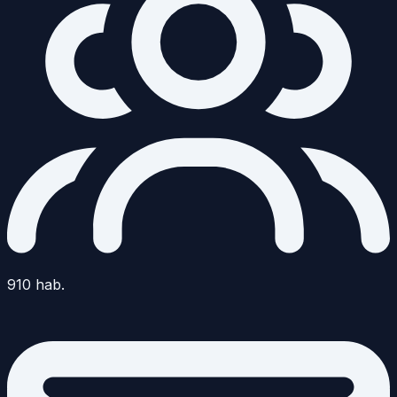
910
hab.