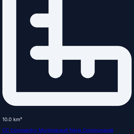
10.0
km²
CC Commentry Montmarault Néris Communauté