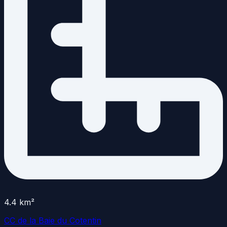
4.4
km²
CC de la Baie du Cotentin