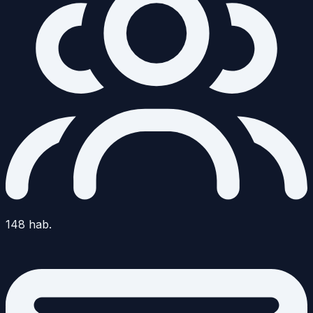
148
hab.