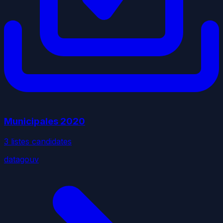
Municipales
2020
3
liste
s
candidate
s
datagouv