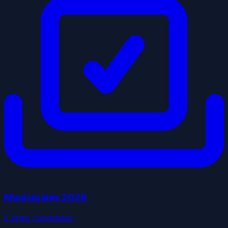
Municipales
2026
2
liste
s
candidate
s