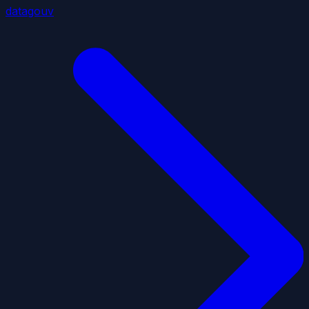
datagouv