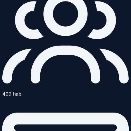
499
hab.