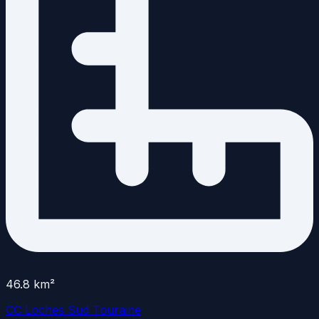
46.8
km²
CC Loches Sud Touraine