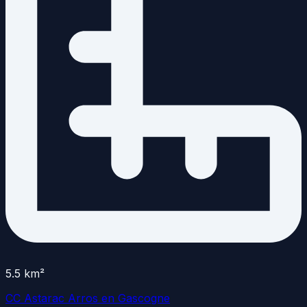
5.5
km²
CC Astarac Arros en Gascogne