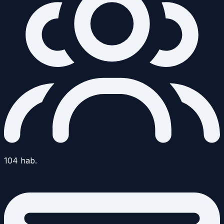
104
hab.