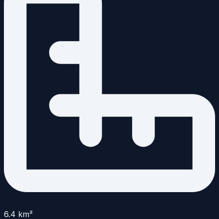
6.4
km²