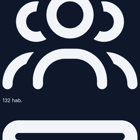
132
hab.