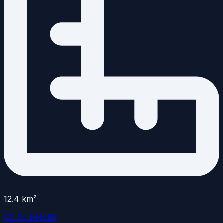
12.4
km²
CC du Perche