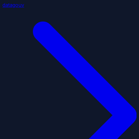
datagouv