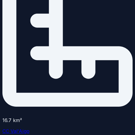
16.7
km²
CC Val'Aïgo