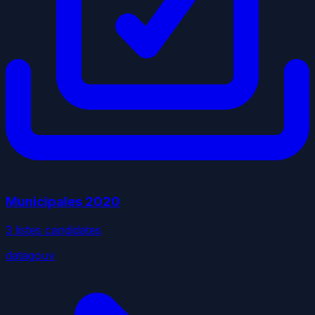
Municipales
2020
3
liste
s
candidate
s
datagouv