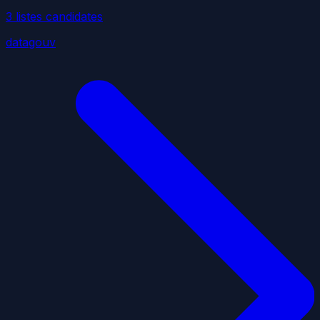
3
liste
s
candidate
s
datagouv