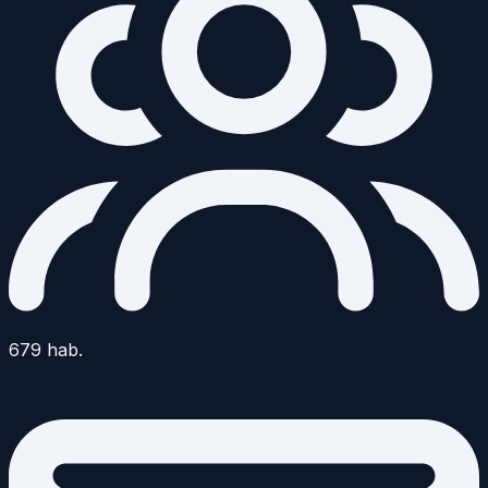
679
hab.