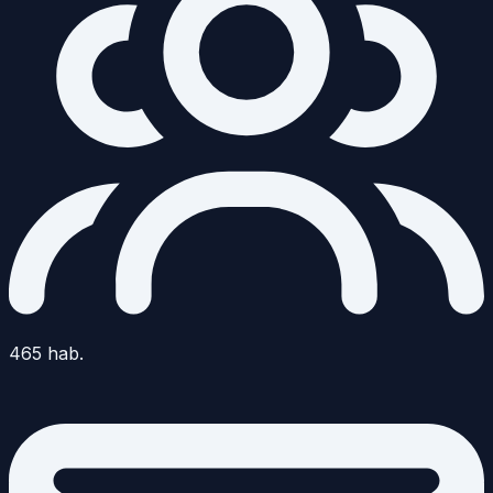
465
hab.