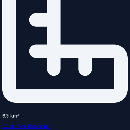
6.3
km²
CC du Pilat Rhodanien