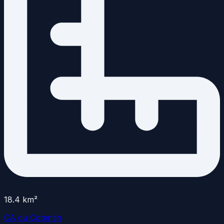
18.4
km²
CA du Cotentin