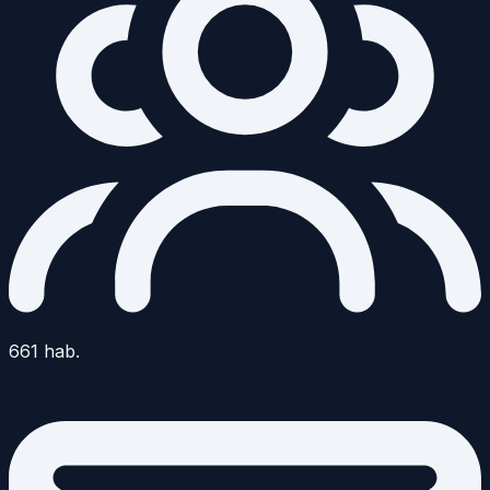
661
hab.