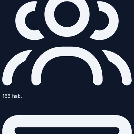
166
hab.