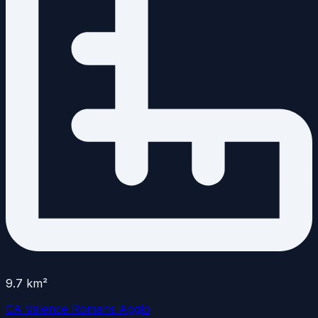
9.7
km²
CA Valence Romans Agglo