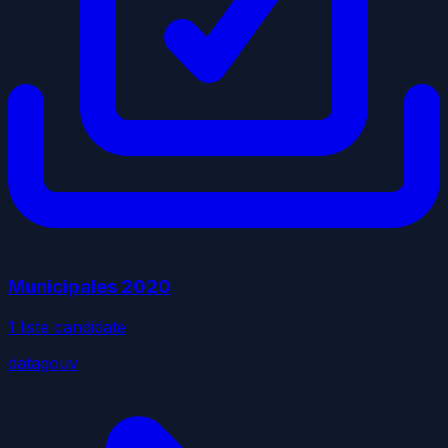
Municipales
2020
1
liste
candidate
datagouv