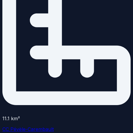
11.1
km²
CC Pévèle-Carembault