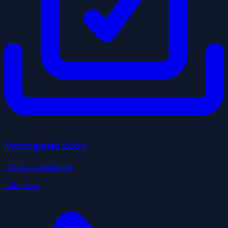
Municipales
2020
2
liste
s
candidate
s
datagouv