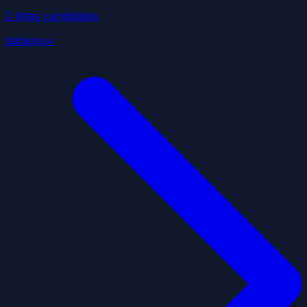
2
liste
s
candidate
s
datagouv