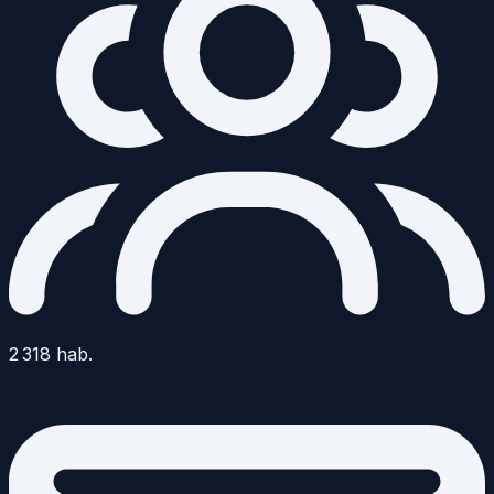
2 318
hab.