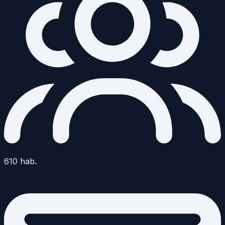
610
hab.