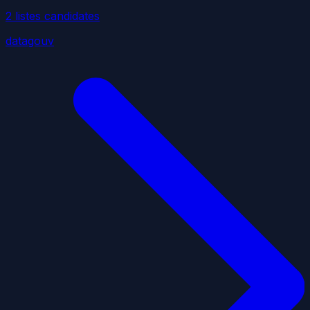
2
liste
s
candidate
s
datagouv