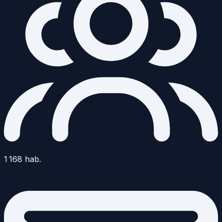
1 168
hab.