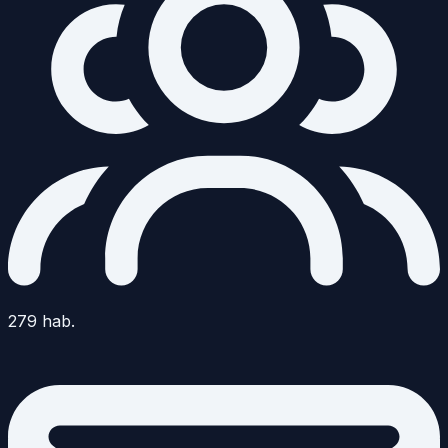
279
hab.