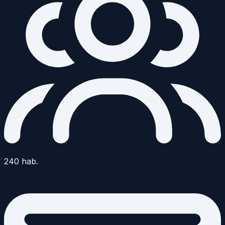
240
hab.