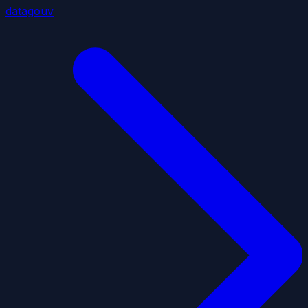
datagouv