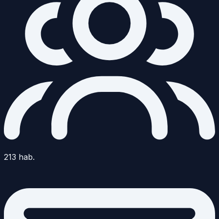
213
hab.