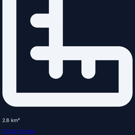
2.8
km²
CC du Ternois