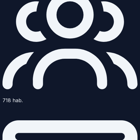
718
hab.