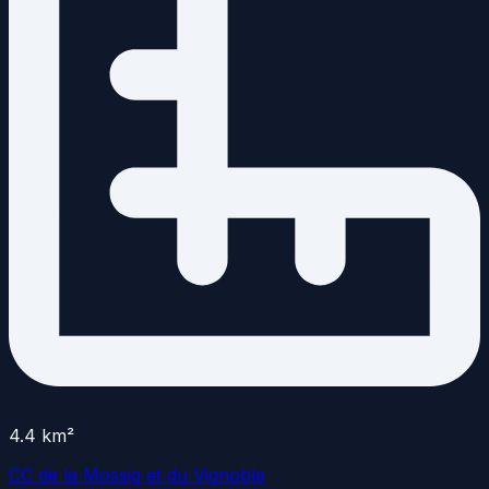
4.4
km²
CC de la Mossig et du Vignoble