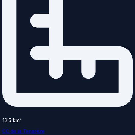
12.5
km²
CC de la Tenarèze