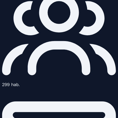
299
hab.