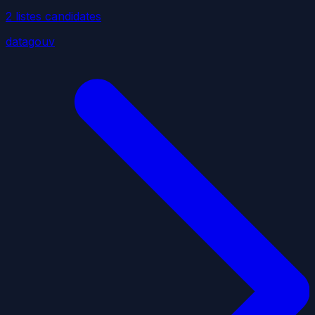
2
liste
s
candidate
s
datagouv