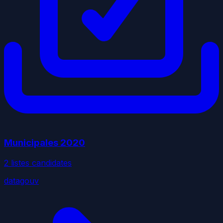
Municipales
2020
2
liste
s
candidate
s
datagouv