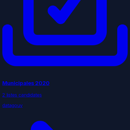
Municipales
2020
2
liste
s
candidate
s
datagouv