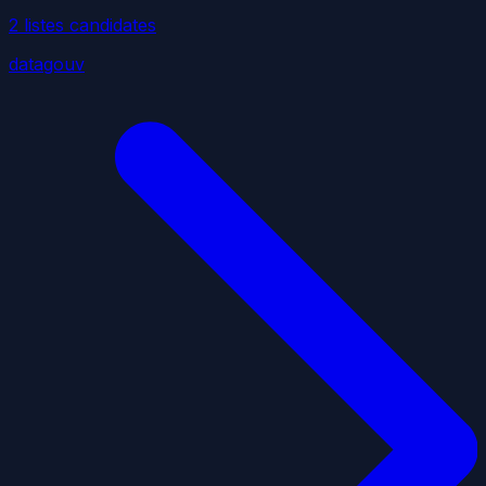
2
liste
s
candidate
s
datagouv