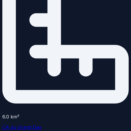
6.0
km²
CA du Grand Dax