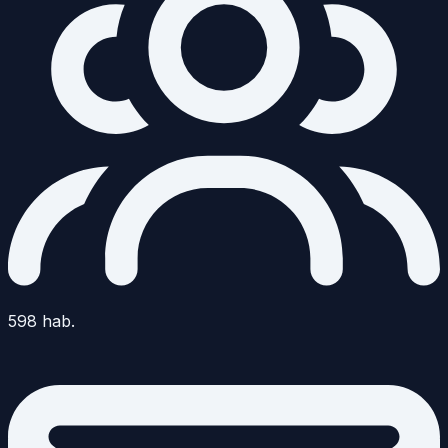
598
hab.