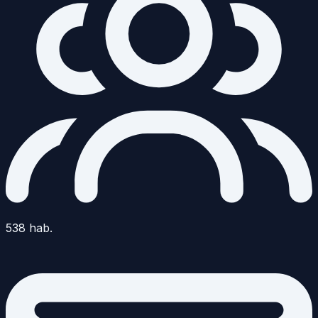
538
hab.