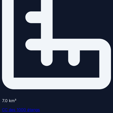
7.0
km²
CC des 1000 étangs