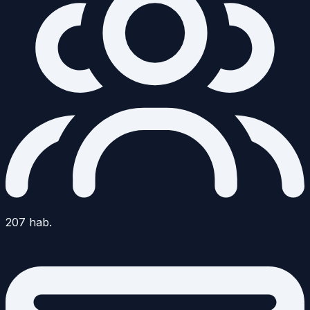
207
hab.