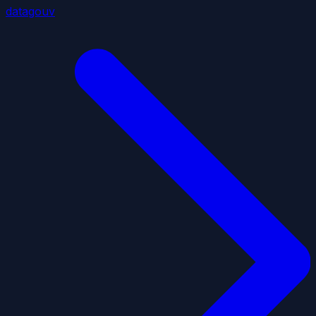
datagouv