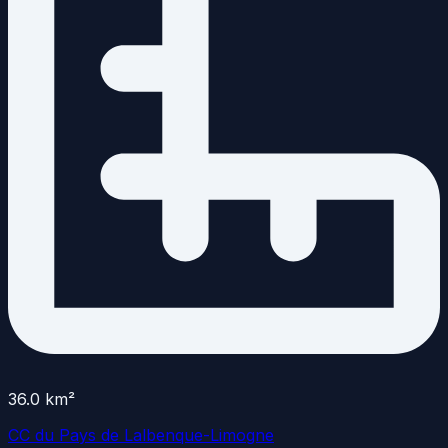
36.0
km²
CC du Pays de Lalbenque-Limogne