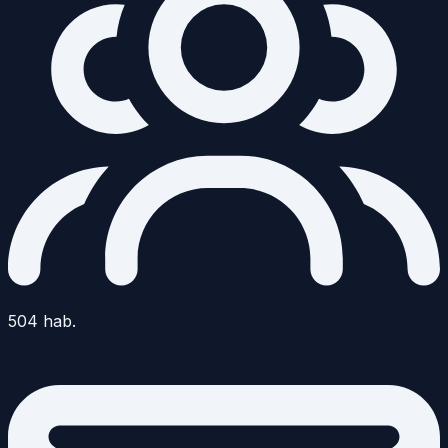
504
hab.