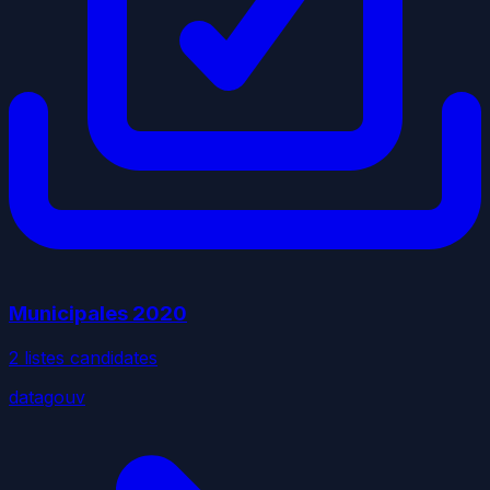
Municipales
2020
2
liste
s
candidate
s
datagouv