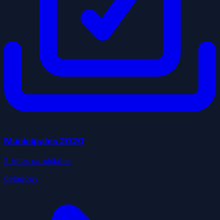
Municipales
2020
2
liste
s
candidate
s
datagouv