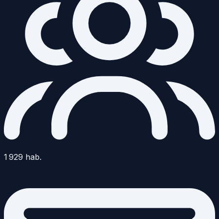
1 929
hab.