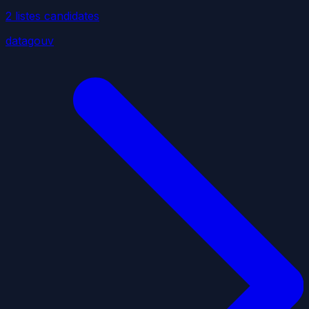
2
liste
s
candidate
s
datagouv