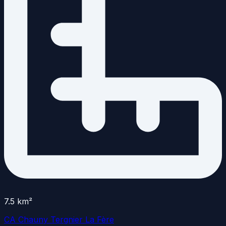
7.5
km²
CA Chauny Tergnier La Fère