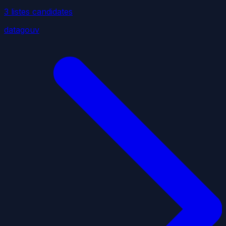
3
liste
s
candidate
s
datagouv