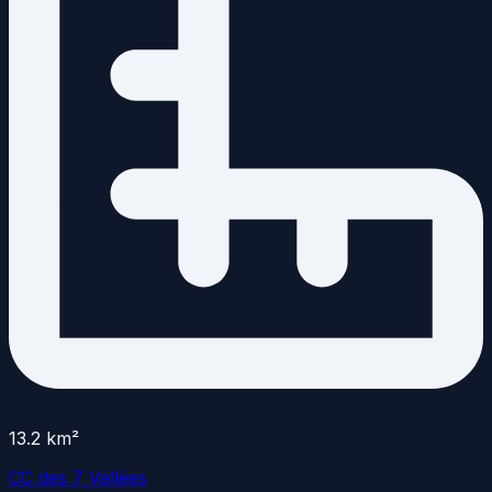
13.2
km²
CC des 7 Vallées