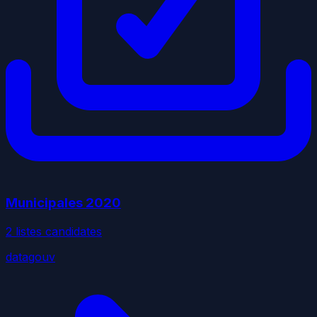
Municipales
2020
2
liste
s
candidate
s
datagouv