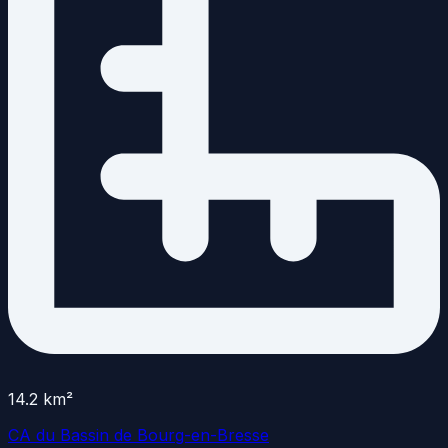
14.2
km²
CA du Bassin de Bourg-en-Bresse