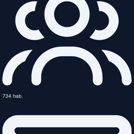
734
hab.