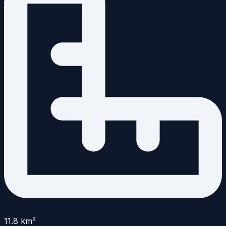
11.8
km²