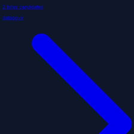
2
liste
s
candidate
s
datagouv