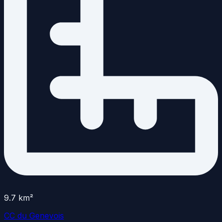
9.7
km²
CC du Genevois