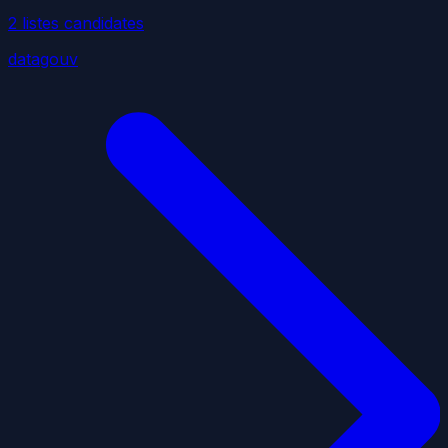
2
liste
s
candidate
s
datagouv