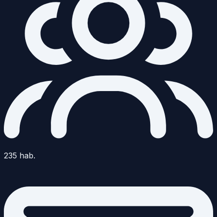
235
hab.