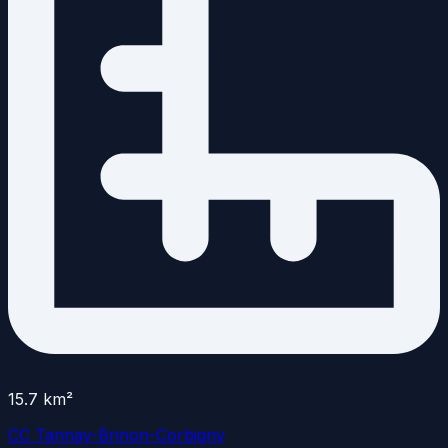
15.7
km²
CC Tannay-Brinon-Corbigny