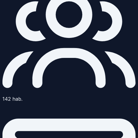
142
hab.