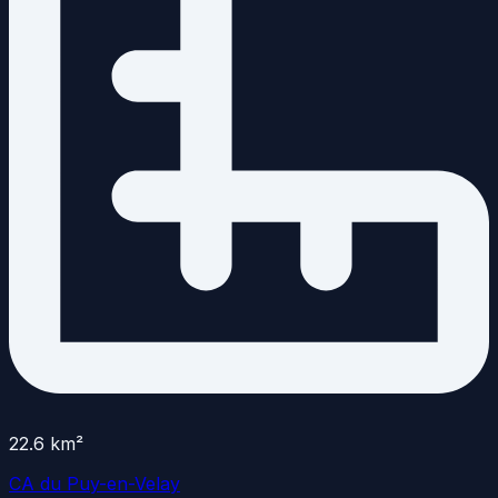
22.6
km²
CA du Puy-en-Velay