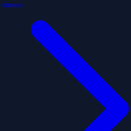
datagouv